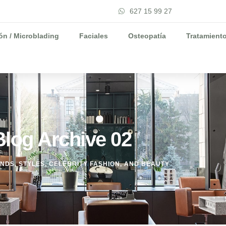
627 15 99 27
n / Microblading
Faciales
Osteopatía
Tratamient
Blog Archive 02
NDS, STYLES, CELEBRITY FASHION, AND BEAUTY