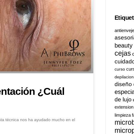
Etique
antienvej
asesori
beauty
cejas
cuidado
cur
curso
depilacion
diseño 
entación ¿Cuál
especia
de lujo
extension
limpieza f
sta técnica nos ha ayudado mucho en el
micro
micro