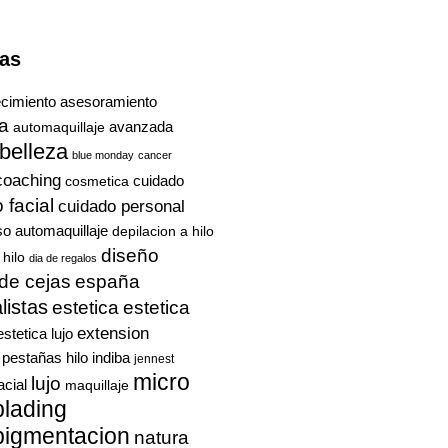
tas
ecimiento
asesoramiento
a
avanzada
automaquillaje
belleza
blue monday
cancer
coaching
cuidado
cosmetica
 facial
cuidado personal
so automaquillaje
depilacion a hilo
diseño
 hilo
dia de regalos
de cejas
españa
listas
estetica
estetica
extension
estetica lujo
 pestañas
hilo
indiba
jennest
micro
lujo
acial
maquillaje
blading
pigmentacion
natura