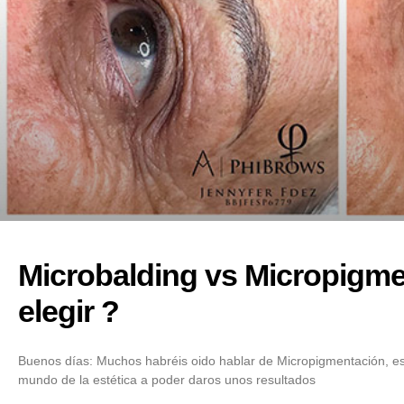
Microbalding vs Micropigm
elegir ?
Buenos días: Muchos habréis oido hablar de Micropigmentación, e
mundo de la estética a poder daros unos resultados