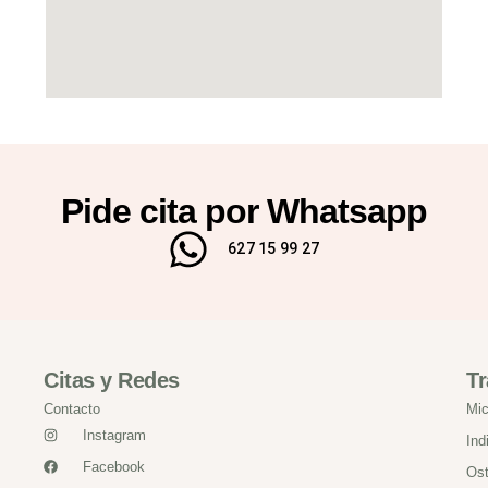
Pide cita por Whatsapp
627 15 99 27
Citas y Redes
Tr
Contacto
Mic
Instagram
Ind
Facebook
Ost