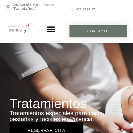
C/Mayor n56, Bajo - Palencia -
(Fachada Rosa)
627 15 99 27
CONTACTO
Tratamientos
Tratamientos especiales para cejas,
pestañas y faciales en Palencia.
RESERVAR CITA