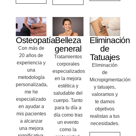
Osteopatía
Belleza
Eliminación
general
de
Con más de
Tatuajes
20 años de
Tratamientos
experiencia y
corporales
Eliminación
una
especializados
de
metodología
en la mejora
Micropigmentación
personalizada,
estética y
y tatuajes,
me he
saludable del
valoramos y
especializado
cuerpo. Tanto
te damos
en ayudar a
para tu día a
objetivos
mis pacientes
día como tras
realistas a tus
a alcanzar
un evento
necesidades.
una mejora
como la
significativa.