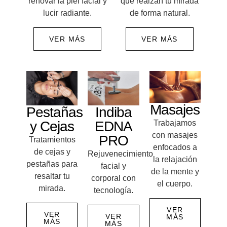
renovar la piel facial y
que realzan tu mirada
lucir radiante.
de forma natural.
VER MÁS
VER MÁS
Masajes
Pestañas
Indiba
y Cejas
EDNA
Trabajamos
con masajes
PRO
Tratamientos
enfocados a
de cejas y
Rejuvenecimiento
la relajación
pestañas para
facial y
de la mente y
resaltar tu
corporal con
el cuerpo.
mirada.
tecnología.
VER
VER
VER
MÁS
MÁS
MÁS